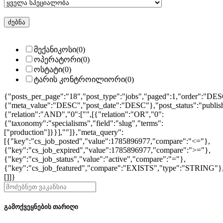
სპეციალობის
მიხედვით ძებნა ( მარკეტინგი, დიზაინი)
მექანიკოსი
(0)
ოპერატორი
(0)
ოსტატი
(0)
ტარის კონტროილიორი
(0)
{"posts_per_page":"18","post_type":"jobs","paged":1,"order":"DES
{"meta_value":"DESC","post_date":"DESC"},"post_status":"publish",
{"relation":"AND","0":["",[{"relation":"OR","0":
{"taxonomy":"specialisms","field":"slug","terms":
["production"]}}],""]},"meta_query":
[{"key":"cs_job_posted","value":1785896977,"compare":"<="},
{"key":"cs_job_expired","value":1785896977,"compare":">="},
{"key":"cs_job_status","value":"active","compare":"="},
{"key":"cs_job_featured","compare":"EXISTS","type":"STRING"}
[]]}
გამოქვეყნების თარიღი