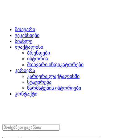
მთავარი
ვაკანსიები
სიახლე
ლაქტალისი
ბრენდები
ისტორია
მთავარი ინდიკატორები
კარიერა
კარიერა ლაქტალისში
სტაჟირება
წარმატების ისტორიები
კონტაქტი
ᲛᲝᲫᲔᲑᲜᲔᲗ ᲗᲥᲕᲔᲜᲗᲕᲘᲡ ᲡᲐᲘᲜᲔᲢᲠᲔᲡᲝ
ᲕᲐᲙᲐᲜᲡᲘᲐ
საკვანძო სიტყვა (მომარაგების
მენეჯერი)