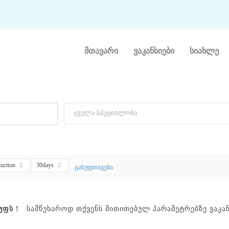
მთავარი
ვაკანსიები
სიახლე
Ო ᲕᲐᲙᲐᲜᲡᲘᲐ
სპეციალობის მიხედვით ძებნა ( მარკეტინგი, დიზაინი)
duction
30days
გასუფთავება
ᲣᲤᲡ !
ᲡᲐᲛᲬᲣᲮᲐᲠᲝᲓ ᲗᲥᲕᲔᲜᲡ ᲛᲘᲗᲘᲗᲔᲑᲣᲚ ᲞᲐᲠᲐᲛᲔᲢᲠᲔᲑᲖᲔ ᲕᲐᲙᲐᲜᲡ