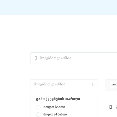
ᲛᲝᲫᲔᲑᲜᲔᲗ ᲗᲥᲕᲔᲜᲗᲕᲘᲡ ᲡᲐᲘᲜᲔᲢᲠᲔᲡ
საკვანძო სიტყვა (მომარაგების მენეჯერი)
pro
ᲒᲐᲛᲝᲥᲕᲔᲧᲜᲔᲑᲘᲡ ᲗᲐᲠᲘᲦᲘ
Ბოლო საათი
ბოლო 24 საათი