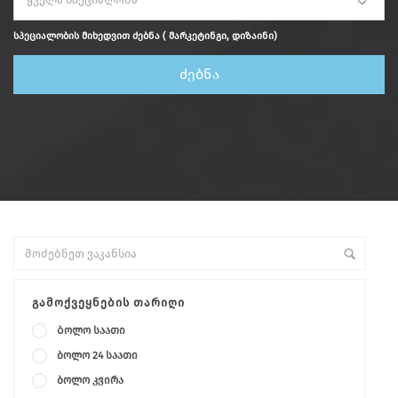
სპეციალობის მიხედვით ძებნა ( მარკეტინგი, დიზაინი)
ᲒᲐᲛᲝᲥᲕᲔᲧᲜᲔᲑᲘᲡ ᲗᲐᲠᲘᲦᲘ
Ბოლო საათი
ბოლო 24 საათი
ბოლო კვირა