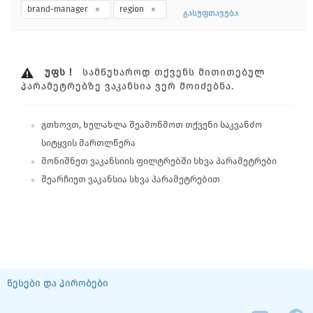
brand-manager
region
გასუფთავება
ᲣᲤᲡ !
ᲡᲐᲛᲬᲣᲮᲐᲠᲝᲓ ᲗᲥᲕᲔᲜᲡ ᲛᲘᲗᲘᲗᲔᲑᲣᲚ
ᲞᲐᲠᲐᲛᲔᲢᲠᲔᲑᲖᲔ ᲕᲐᲙᲐᲜᲡᲘᲐ ᲕᲔᲠ ᲛᲝᲘᲫᲔᲑᲜᲐ.
გთხოვთ, ხელახლა შეამოწმოთ თქვენი საკვანძო
სიტყვის მართლწერა
მონიშნეთ ვაკანსიის ფილტრებში სხვა პარამეტრები
შეარჩიეთ ვაკანსია სხვა პარამეტრებით
წესები და პირობები