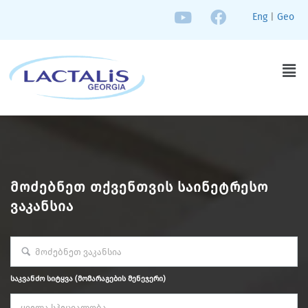
Eng
|
Geo
ᲛᲝᲫᲔᲑᲜᲔᲗ ᲗᲥᲕᲔᲜᲗᲕᲘᲡ ᲡᲐᲘᲜᲔᲢᲠᲔᲡᲝ
ᲕᲐᲙᲐᲜᲡᲘᲐ
საკვანძო სიტყვა (მომარაგების მენეჯერი)
ყველა სპეციალობა