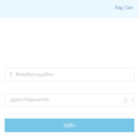
Eng
|
Geo
ᲛᲝᲫᲔᲑᲜᲔᲗ ᲗᲥᲕᲔᲜᲗᲕᲘᲡ ᲡᲐᲘᲜᲔᲢᲠᲔᲡᲝ
ᲕᲐᲙᲐᲜᲡᲘᲐ
საკვანძო სიტყვა (მომარაგების მენეჯერი)
სპეციალობის მიხედვით ძებნა ( მარკეტინგი, დიზაინი)