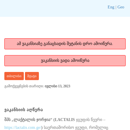
Eng
|
Geo
ამ ვაკანსიაზე განაცხადის შეტანის დრო ამოიწურა.
ვაკანსიის ვადა ამოიწურა
Თბილისი
Შტატი
გამოქვეყნების თარიღი:
ივლისი 13, 2023
ᲕᲐᲙᲐᲜᲡᲘᲘᲡ ᲐᲦᲬᲔᲠᲐ
შპს „ლაქტალის ჯორჯია“ (
LACTALIS
ჯგუფის წევრი –
https://lactalis.com.ge/
)
საერთაშორისო ჯგუფი, რომელიც