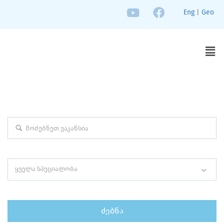
Eng
|
Geo
EXPLORE THOUSAND OF JOBS WITH JUST
SIMPLE SEARCH...
საკვანძო სიტყვა (მომარაგების მენეჯერი)
ყველა სპეციალობა
სპეციალობის მიხედვით ძებნა ( მარკეტინგი, დიზაინი)