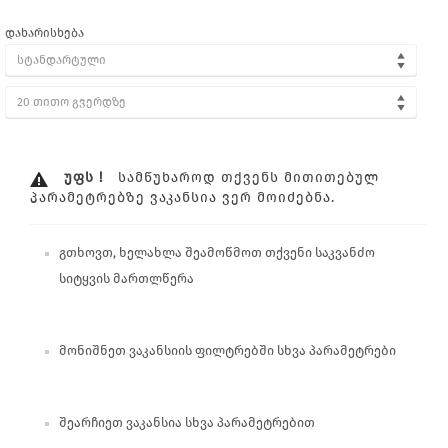
დახარისხება
სტანდარტული
20 თითო გვერდზე
ᲣᲤᲡ !
ᲡᲐᲛᲬᲣᲮᲐᲠᲝᲓ ᲗᲥᲕᲔᲜᲡ ᲛᲘᲗᲘᲗᲔᲑᲣᲚ
ᲞᲐᲠᲐᲛᲔᲢᲠᲔᲑᲖᲔ ᲕᲐᲙᲐᲜᲡᲘᲐ ᲕᲔᲠ ᲛᲝᲘᲫᲔᲑᲜᲐ.
გთხოვთ, ხელახლა შეამოწმოთ თქვენი საკვანძო
სიტყვის მართლწერა
მონიშნეთ ვაკანსიის ფილტრებში სხვა პარამეტრები
შეარჩიეთ ვაკანსია სხვა პარამეტრებით