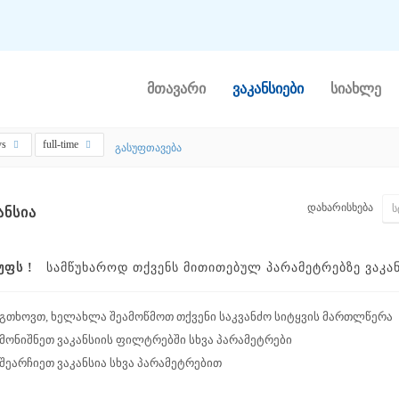
მთავარი
ვაკანსიები
სიახლე
ys
full-time
გასუფთავება
დახარისხება
ᲐᲜᲡᲘᲐ
ᲣᲤᲡ !
ᲡᲐᲛᲬᲣᲮᲐᲠᲝᲓ ᲗᲥᲕᲔᲜᲡ ᲛᲘᲗᲘᲗᲔᲑᲣᲚ ᲞᲐᲠᲐᲛᲔᲢᲠᲔᲑᲖᲔ ᲕᲐᲙᲐᲜᲡ
გთხოვთ, ხელახლა შეამოწმოთ თქვენი საკვანძო სიტყვის მართლწერა
მონიშნეთ ვაკანსიის ფილტრებში სხვა პარამეტრები
შეარჩიეთ ვაკანსია სხვა პარამეტრებით