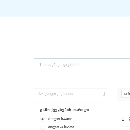
ᲛᲝᲫᲔᲑᲜᲔᲗ ᲗᲥᲕᲔᲜᲗᲕᲘᲡ ᲡᲐᲘᲜᲔᲢᲠᲔᲡ
საკვანძო სიტყვა (მომარაგების მენეჯერი)
cash
ᲒᲐᲛᲝᲥᲕᲔᲧᲜᲔᲑᲘᲡ ᲗᲐᲠᲘᲦᲘ
Ბოლო საათი
ბოლო 24 საათი