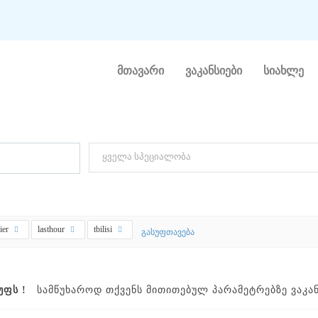
მთავარი
ვაკანსიები
სიახლე
Ო ᲕᲐᲙᲐᲜᲡᲘᲐ
სპეციალობის მიხედვით ძებნა ( მარკეტინგი, დიზაინი)
ier
lasthour
tbilisi
გასუფთავება
ᲣᲤᲡ !
ᲡᲐᲛᲬᲣᲮᲐᲠᲝᲓ ᲗᲥᲕᲔᲜᲡ ᲛᲘᲗᲘᲗᲔᲑᲣᲚ ᲞᲐᲠᲐᲛᲔᲢᲠᲔᲑᲖᲔ ᲕᲐᲙᲐᲜᲡ