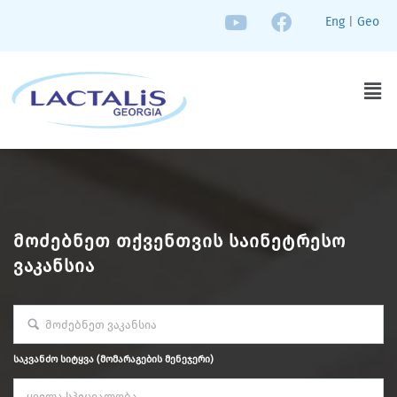
Eng
|
Geo
ᲛᲝᲫᲔᲑᲜᲔᲗ ᲗᲥᲕᲔᲜᲗᲕᲘᲡ ᲡᲐᲘᲜᲔᲢᲠᲔᲡᲝ
ᲕᲐᲙᲐᲜᲡᲘᲐ
საკვანძო სიტყვა (მომარაგების მენეჯერი)
ყველა სპეციალობა