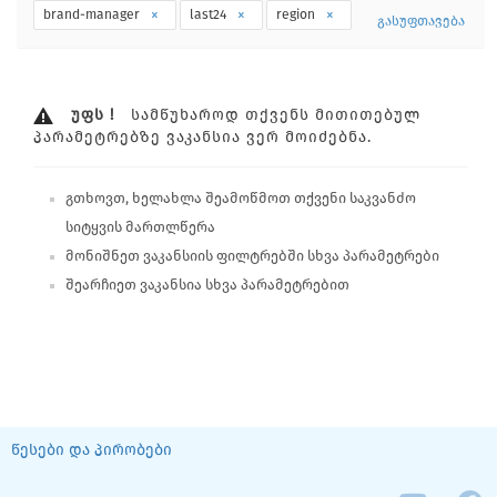
brand-manager
last24
region
გასუფთავება
ᲣᲤᲡ !
ᲡᲐᲛᲬᲣᲮᲐᲠᲝᲓ ᲗᲥᲕᲔᲜᲡ ᲛᲘᲗᲘᲗᲔᲑᲣᲚ
ᲞᲐᲠᲐᲛᲔᲢᲠᲔᲑᲖᲔ ᲕᲐᲙᲐᲜᲡᲘᲐ ᲕᲔᲠ ᲛᲝᲘᲫᲔᲑᲜᲐ.
გთხოვთ, ხელახლა შეამოწმოთ თქვენი საკვანძო
სიტყვის მართლწერა
მონიშნეთ ვაკანსიის ფილტრებში სხვა პარამეტრები
შეარჩიეთ ვაკანსია სხვა პარამეტრებით
წესები და პირობები