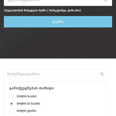
სპეციალობის მიხედვით ძებნა ( მარკეტინგი, დიზაინი)
ᲒᲐᲛᲝᲥᲕᲔᲧᲜᲔᲑᲘᲡ ᲗᲐᲠᲘᲦᲘ
Ბოლო საათი
ბოლო 24 საათი
ბოლო კვირა