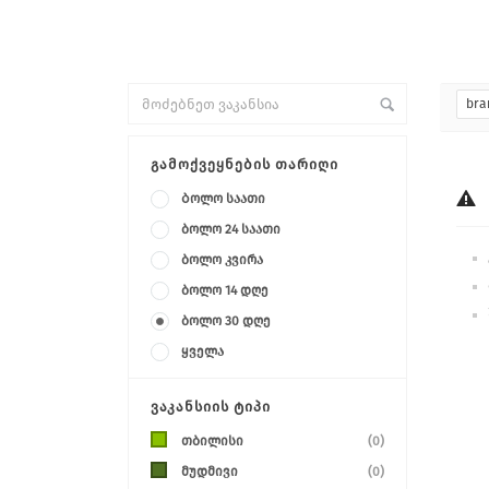
bra
ᲒᲐᲛᲝᲥᲕᲔᲧᲜᲔᲑᲘᲡ ᲗᲐᲠᲘᲦᲘ
Ბოლო საათი
ბოლო 24 საათი
ბოლო კვირა
ბოლო 14 დღე
ბოლო 30 დღე
ყველა
ᲕᲐᲙᲐᲜᲡᲘᲘᲡ ᲢᲘᲞᲘ
თბილისი
(0)
მუდმივი
(0)