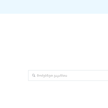
ᲛᲝᲫᲔᲑᲜᲔᲗ ᲗᲥᲕᲔᲜᲗᲕᲘᲡ ᲡᲐᲘᲜᲔᲢᲠ
საკვანძო სიტყვა (მომარაგების მენეჯერი)