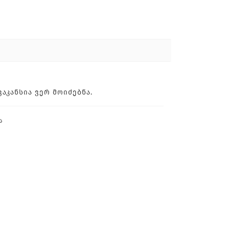
ᲙᲐᲜᲡᲘᲐ ᲕᲔᲠ ᲛᲝᲘᲫᲔᲑᲜᲐ.
ა