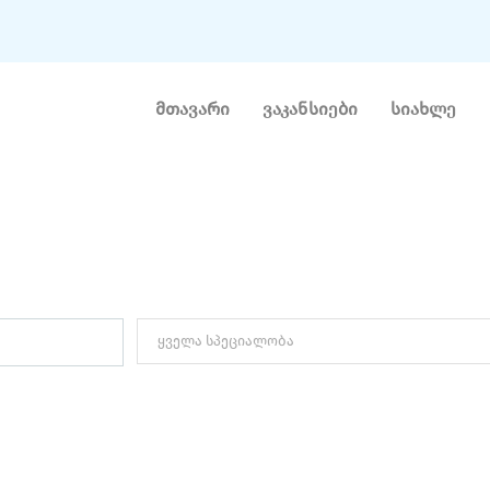
მთავარი
ვაკანსიები
სიახლე
ᲔᲡᲝ ᲕᲐᲙᲐᲜᲡᲘᲐ
სპეციალობის მიხედვით ძებნა ( მარკეტინგი, დიზაინი)