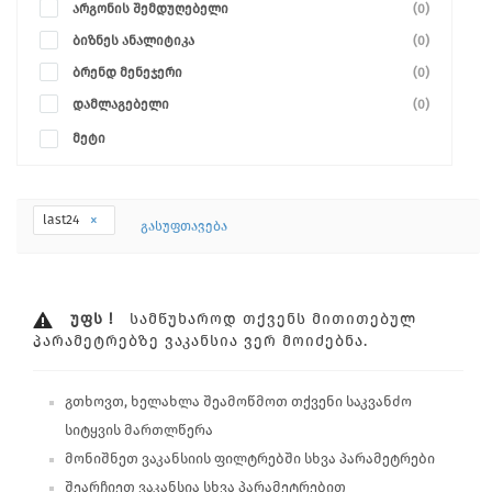
არგონის შემდუღებელი
(0)
ბიზნეს ანალიტიკა
(0)
ბრენდ მენეჯერი
(0)
დამლაგებელი
(0)
მეტი
last24
გასუფთავება
ᲣᲤᲡ !
ᲡᲐᲛᲬᲣᲮᲐᲠᲝᲓ ᲗᲥᲕᲔᲜᲡ ᲛᲘᲗᲘᲗᲔᲑᲣᲚ
ᲞᲐᲠᲐᲛᲔᲢᲠᲔᲑᲖᲔ ᲕᲐᲙᲐᲜᲡᲘᲐ ᲕᲔᲠ ᲛᲝᲘᲫᲔᲑᲜᲐ.
გთხოვთ, ხელახლა შეამოწმოთ თქვენი საკვანძო
სიტყვის მართლწერა
მონიშნეთ ვაკანსიის ფილტრებში სხვა პარამეტრები
შეარჩიეთ ვაკანსია სხვა პარამეტრებით