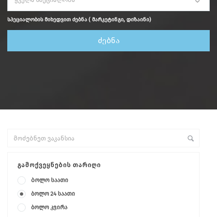
სპეციალობის მიხედვით ძებნა ( მარკეტინგი, დიზაინი)
ᲒᲐᲛᲝᲥᲕᲔᲧᲜᲔᲑᲘᲡ ᲗᲐᲠᲘᲦᲘ
Ბოლო საათი
ბოლო 24 საათი
ბოლო კვირა