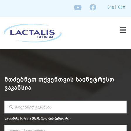
Eng
|
Geo
ᲛᲝᲫᲔᲑᲜᲔᲗ ᲗᲥᲕᲔᲜᲗᲕᲘᲡ ᲡᲐᲘᲜᲔᲢᲠᲔᲡᲝ
ᲕᲐᲙᲐᲜᲡᲘᲐ
საკვანძო სიტყვა (მომარაგების მენეჯერი)
ყველა სპეციალობა