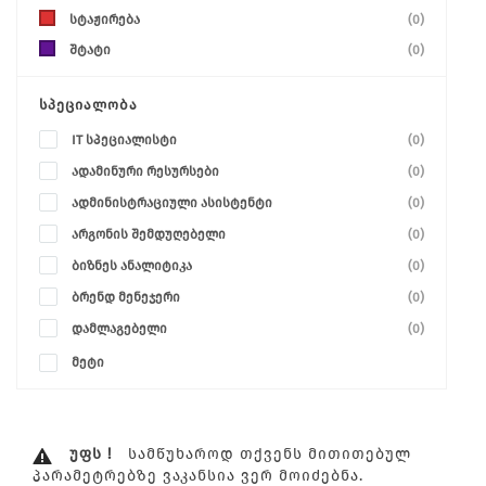
სტაჟირება
(0)
შტატი
(0)
ᲡᲞᲔᲪᲘᲐᲚᲝᲑᲐ
IT სპეციალისტი
(0)
ადამინური რესურსები
(0)
ადმინისტრაციული ასისტენტი
(0)
არგონის შემდუღებელი
(0)
ბიზნეს ანალიტიკა
(0)
ბრენდ მენეჯერი
(0)
დამლაგებელი
(0)
მეტი
ᲣᲤᲡ !
ᲡᲐᲛᲬᲣᲮᲐᲠᲝᲓ ᲗᲥᲕᲔᲜᲡ ᲛᲘᲗᲘᲗᲔᲑᲣᲚ
ᲞᲐᲠᲐᲛᲔᲢᲠᲔᲑᲖᲔ ᲕᲐᲙᲐᲜᲡᲘᲐ ᲕᲔᲠ ᲛᲝᲘᲫᲔᲑᲜᲐ.