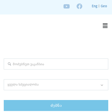
Eng
|
Geo
ᲛᲝᲫᲔᲑᲜᲔᲗ ᲗᲥᲕᲔᲜᲗᲕᲘᲡ ᲡᲐᲘᲜᲔᲢᲠᲔᲡᲝ
ᲕᲐᲙᲐᲜᲡᲘᲐ
საკვანძო სიტყვა (მომარაგების მენეჯერი)
ყველა სპეციალობა
სპეციალობის მიხედვით ძებნა ( მარკეტინგი, დიზაინი)