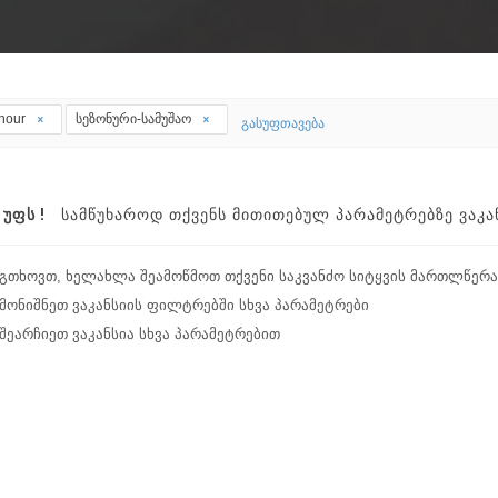
thour
სეზონური-სამუშაო
გასუფთავება
ᲣᲤᲡ !
ᲡᲐᲛᲬᲣᲮᲐᲠᲝᲓ ᲗᲥᲕᲔᲜᲡ ᲛᲘᲗᲘᲗᲔᲑᲣᲚ ᲞᲐᲠᲐᲛᲔᲢᲠᲔᲑᲖᲔ ᲕᲐᲙᲐᲜ
გთხოვთ, ხელახლა შეამოწმოთ თქვენი საკვანძო სიტყვის მართლწერა
მონიშნეთ ვაკანსიის ფილტრებში სხვა პარამეტრები
შეარჩიეთ ვაკანსია სხვა პარამეტრებით