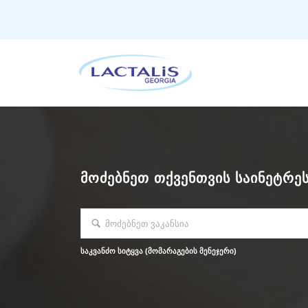
ᲛᲝᲫᲔᲑᲜᲔᲗ ᲗᲥᲕᲔᲜᲗᲕᲘᲡ ᲡᲐᲘᲜᲔᲢᲠᲔᲡ
საკვანძო სიტყვა (მომარაგების მენეჯერი)