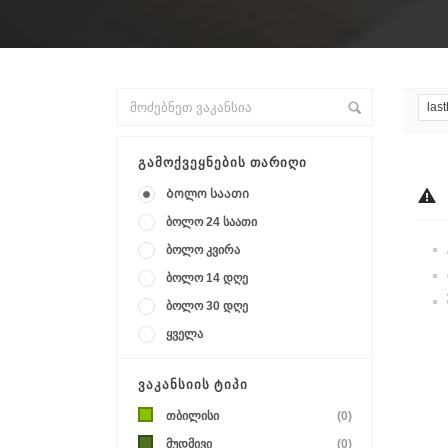
las
ᲒᲐᲛᲝᲥᲕᲔᲧᲜᲔᲑᲘᲡ ᲗᲐᲠᲘᲦᲘ
Ბოლო საათი
ბოლო 24 საათი
ბოლო კვირა
ბოლო 14 დღე
ბოლო 30 დღე
ყველა
ᲕᲐᲙᲐᲜᲡᲘᲘᲡ ᲢᲘᲞᲘ
თბილისი
(0)
მუდმივი
(0)