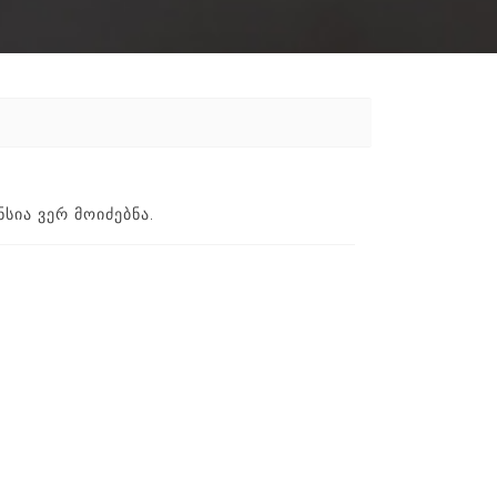
ᲡᲘᲐ ᲕᲔᲠ ᲛᲝᲘᲫᲔᲑᲜᲐ.