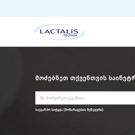
ᲛᲝᲫᲔᲑᲜᲔᲗ ᲗᲥᲕᲔᲜᲗᲕᲘᲡ ᲡᲐᲘᲜᲔᲢᲠ
საკვანძო სიტყვა (მომარაგების მენეჯერი)