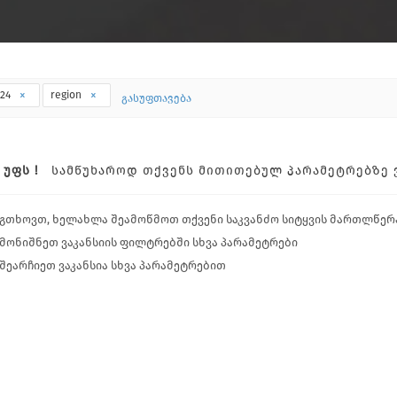
t24
region
გასუფთავება
ᲣᲤᲡ !
ᲡᲐᲛᲬᲣᲮᲐᲠᲝᲓ ᲗᲥᲕᲔᲜᲡ ᲛᲘᲗᲘᲗᲔᲑᲣᲚ ᲞᲐᲠᲐᲛᲔᲢᲠᲔᲑᲖᲔ ᲕᲐ
გთხოვთ, ხელახლა შეამოწმოთ თქვენი საკვანძო სიტყვის მართლწერ
მონიშნეთ ვაკანსიის ფილტრებში სხვა პარამეტრები
შეარჩიეთ ვაკანსია სხვა პარამეტრებით