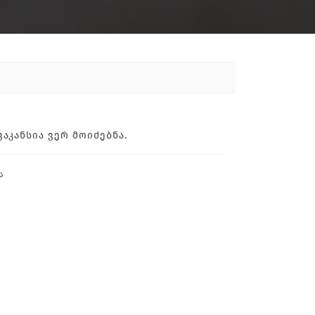
ᲙᲐᲜᲡᲘᲐ ᲕᲔᲠ ᲛᲝᲘᲫᲔᲑᲜᲐ.
ა