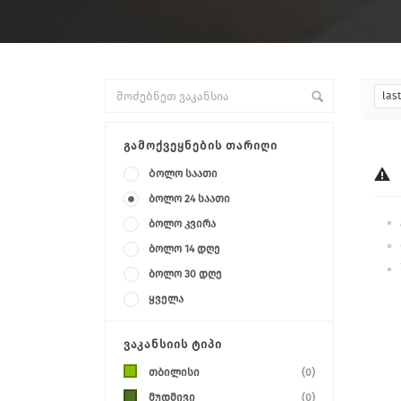
las
ᲒᲐᲛᲝᲥᲕᲔᲧᲜᲔᲑᲘᲡ ᲗᲐᲠᲘᲦᲘ
Ბოლო საათი
ბოლო 24 საათი
ბოლო კვირა
ბოლო 14 დღე
ბოლო 30 დღე
ყველა
ᲕᲐᲙᲐᲜᲡᲘᲘᲡ ᲢᲘᲞᲘ
თბილისი
(0)
მუდმივი
(0)