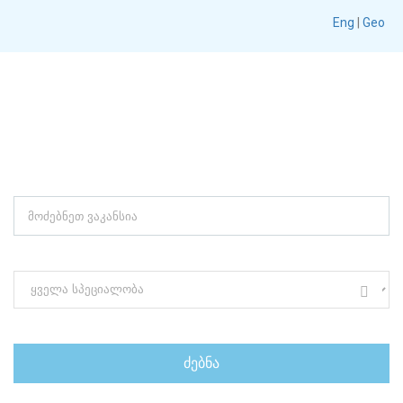
Eng
|
Geo
EXPLORE THOUSAND OF JOBS WITH
JUST SIMPLE SEARCH...
საკვანძო სიტყვა (მომარაგების მენეჯერი)
სპეციალობის მიხედვით ძებნა ( მარკეტინგი, დიზაინი)