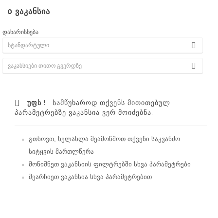
0
ᲕᲐᲙᲐᲜᲡᲘᲐ
დახარისხება
ᲣᲤᲡ !
ᲡᲐᲛᲬᲣᲮᲐᲠᲝᲓ ᲗᲥᲕᲔᲜᲡ ᲛᲘᲗᲘᲗᲔᲑᲣᲚ
ᲞᲐᲠᲐᲛᲔᲢᲠᲔᲑᲖᲔ ᲕᲐᲙᲐᲜᲡᲘᲐ ᲕᲔᲠ ᲛᲝᲘᲫᲔᲑᲜᲐ.
გთხოვთ, ხელახლა შეამოწმოთ თქვენი საკვანძო
სიტყვის მართლწერა
მონიშნეთ ვაკანსიის ფილტრებში სხვა პარამეტრები
შეარჩიეთ ვაკანსია სხვა პარამეტრებით